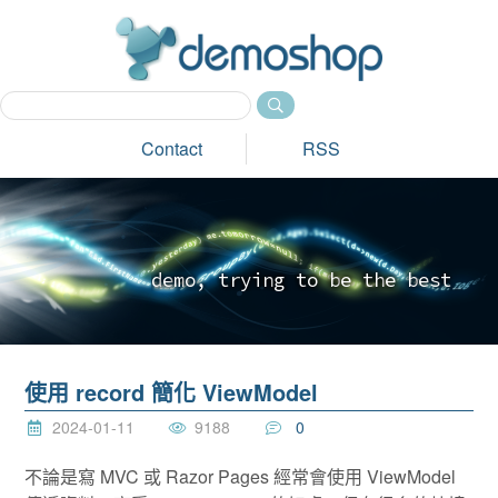
dem
Contact
RSS
d
e
m
o
,
t
r
y
i
n
g
t
o
b
e
t
h
e
b
e
s
t
_
使用 record 簡化 ViewModel
2024-01-11
9188
0
不論是寫 MVC 或 Razor Pages 經常會使用 ViewModel