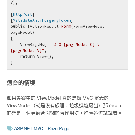
V
)
;

[
HttpPost
]

[
ValidateAntiForgeryToken
public
 IActionResult 
Form
(
FormViewModel 
pageModel
)
{

    ViewBag.Msg = 
$"Q=
{pageModel.Q}
|V=
{pageModel.V}
"
;

return
 View();

}
適合的情境
如果專案中的 ViewModel 真的是做 MVC 定義的
ViewModel（就是沒有處理，垃圾進垃圾出）那 record
的確是一個更適合偷懶的替代用法，推薦各位試試看。
ASP.NET MVC
RazorPage