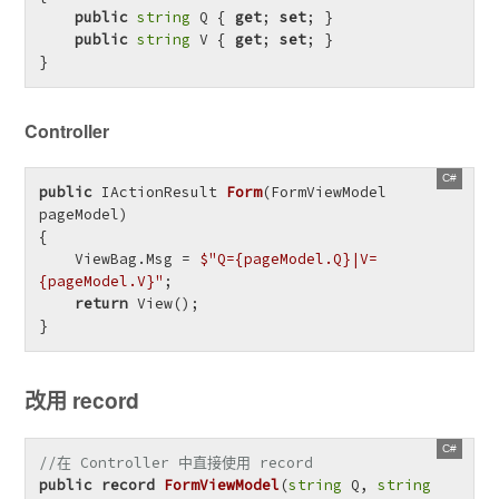
public
string
 Q { 
get
; 
set
; }

public
string
 V { 
get
; 
set
; }

}
Controller
public
 IActionResult 
Form
(
FormViewModel 
pageModel
)
{

    ViewBag.Msg = 
$"Q=
{pageModel.Q}
|V=
{pageModel.V}
"
;

return
 View();

}
改用 record
//在 Controller 中直接使用 record
public
record
FormViewModel
(
string
 Q, 
string