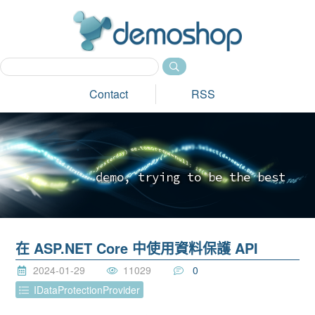
dem
Contact
RSS
d
e
m
o
,
t
r
y
i
n
g
t
o
b
e
t
h
e
b
e
s
t
_
在 ASP.NET Core 中使用資料保護 API
2024-01-29
11029
0
IDataProtectionProvider