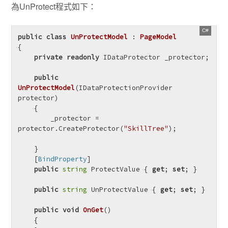
為UnProtect程式如下：
public
class
UnProtectModel
 : 
PageModel
{

private
readonly
 IDataProtector _protector;

public
UnProtectModel
(
IDataProtectionProvider 
protector
)
    {

        _protector = 
protector.CreateProtector(
"SkillTree"
);

    }

    [
BindProperty
]

public
string
 ProtectValue { 
get
; 
set
; }

public
string
 UnProtectValue { 
get
; 
set
; }

public
void
OnGet
()
    {
