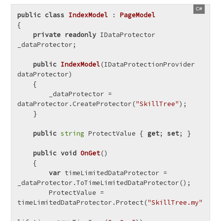
public
class
IndexModel
 : 
PageModel
{

private
readonly
 IDataProtector 
_dataProtector;

public
IndexModel
(
IDataProtectionProvider 
dataProtector
)
    {

        _dataProtector = 
dataProtector.CreateProtector(
"SkillTree"
);

    }

public
string
 ProtectValue { 
get
; 
set
; }

public
void
OnGet
()
    {

var
 timeLimitedDataProtector = 
_dataProtector.ToTimeLimitedDataProtector();

        ProtectValue = 
timeLimitedDataProtector.Protect(
"SkillTree.my"
,
