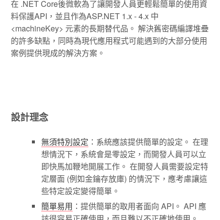
在 .NET Core後微軟為了讓開發人員更輕鬆簡單的使用資
料保護API，並且作為ASP.NET 1.x - 4.x 中
<machineKey> 元素的長期替代品。 解決舊密碼編譯堆疊
的許多缺點，同時為現代應用程式可能遇到的大部分使用
案例提供現成的解決方案。
設計理念
無須特別設定
：系統應該提供簡單的設定。 在理
想情況下，系統會是零設定，而開發人員可以立
即快馬加鞭地開展工作。 在開發人員需要設定特
定層面 (例如金鑰存放庫) 的情況下，應考慮讓這
些特定設定變得簡單。
簡單易用
：提供簡單的取用者面向 API。 API 應
該很容易正確使用，而且難以不正確地使用。