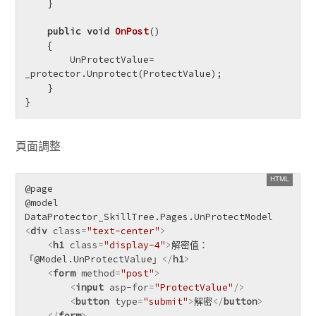
    }

public
void
OnPost
()
    {

        UnProtectValue= 
_protector.Unprotect(ProtectValue);

    }

}
頁面調整
@page

@model 
<
div
class
=
"text-center"
>
<
h1
class
=
"display-4"
>
解密值：
「@Model.UnProtectValue」
</
h1
>
<
form
method
=
"post"
>
<
input
asp-for
=
"ProtectValue"
/>
<
button
type
=
"submit"
>
解密
</
button
>
</
form
>