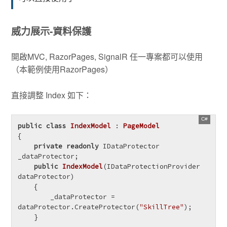
威力展示-資料保護
開啟MVC, RazorPages, SignalR 任一專案都可以使用
（本範例使用RazorPages）
直接調整 Index 如下：
public
class
IndexModel
 : 
PageModel
{

private
readonly
 IDataProtector 
_dataProtector;

public
IndexModel
(
IDataProtectionProvider 
dataProtector
)
    {

        _dataProtector = 
dataProtector.CreateProtector(
"SkillTree"
);

    }
