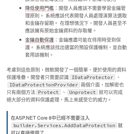
降低使用門檻
：開發人員應該不需要學習金鑰管
理原則。 系統應該代表開發人員處理演算法選取
和金鑰存留期。 在理想情況下，開發人員甚至不
應該擁有原始金鑰資料的存取權。
金鑰自動保護
：金鑰應盡可能在待用時受到保
護。 系統應該找出適當的預設保護機制，並自動
套用該機制。
考慮到這些原則，微軟開發了一個簡單、便於使用的資料
保護堆疊。開發者只需要認識
、
IDataProtector
兩個介面，加解密也
IDataProtectionProvider
只有兩個方法
、
就可以完成
Protect
Unprotect
絕大部分的資料保護處理，馬上來感受它的威力。
在ASP.NET Core 8中已經不需要注入
就
builder.Services.AddDataProtection
可以直接使用了