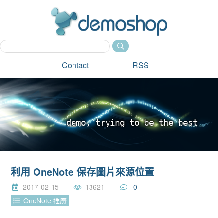
dem
Contact
RSS
d
e
m
o
,
t
r
y
i
n
g
t
o
b
e
t
h
e
b
e
s
t
_
利用 OneNote 保存圖片來源位置
2017-02-15
13621
0
OneNote 推廣