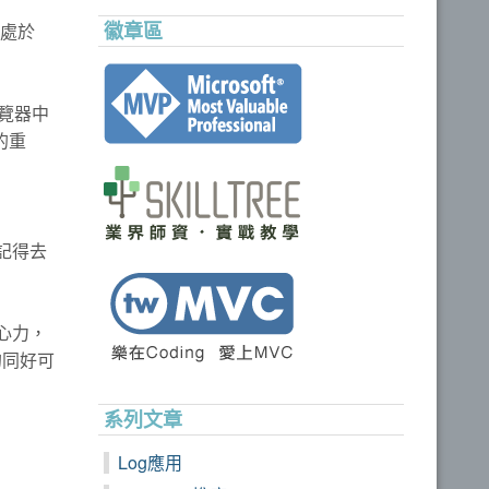
徽章區
己處於
瀏覽器中
的重
都記得去
與心力，
的同好可
系列文章
Log應用