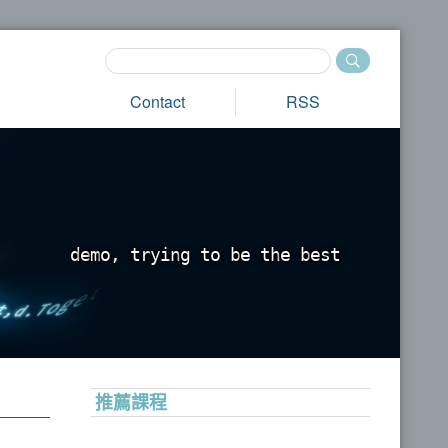
Contact
RSS
d
e
m
o
,
t
r
y
i
n
g
t
o
b
e
t
h
e
b
e
s
t
_
推薦課程