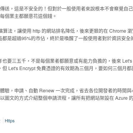
用明碼傳送，這是不安全的！但對於一般使用者來說根本不會察覺自
所以不一定每個業主都願意花這個錢。
算法，讓使用 http 的網站排名降低，後來更狠的在 Chrome 
個產品都是超過95%的市佔，終於是喚醒了一般使用者對於資訊安全
一年也要三五千，不是每個業者都願意或有能力負擔的，後來 Let's
但 Let's Encrypt 免費憑證的有效期為三個月，要如何三個月
者體驗，申請、自動 Renew 一次完成，省去各位開發者的時間
章以圖文的方式介紹整個申請流程，讓所有把網站架設在 Azure 
全
Https