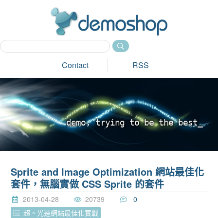
dem
Contact
RSS
d
e
m
o
,
t
r
y
i
n
g
t
o
b
e
t
h
e
b
e
s
t
_
Sprite and Image Optimization 網站最佳化
套件，無腦實做 CSS Sprite 的套件
2013-04-28
20739
0
超。光速網站最佳化實戰