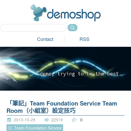
dem
Contact
RSS
d
e
m
o
,
t
r
y
i
n
g
t
o
b
e
t
h
e
b
e
s
t
_
「筆記」Team Foundation Service Team
Room（小組室）設定技巧
2013-10-29
22519
0
Team Foundation Service