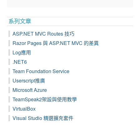
系列文章
ASP.NET MVC Routes 技巧
Razor Pages 與 ASP.NET MVC 的差異
Log應用
.NET6
Team Foundation Service
Userscript推廣
Microsoft Azure
TeamSpeak2架設與使用教學
VirtualBox
Visual Studio 精選擴充套件