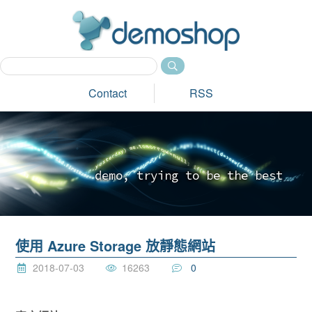
dem
Contact
RSS
d
e
m
o
,
t
r
y
i
n
g
t
o
b
e
t
h
e
b
e
s
t
_
使用 Azure Storage 放靜態網站
2018-07-03
16263
0