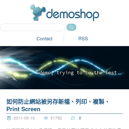
dem
Contact
RSS
d
e
m
o
,
t
r
y
i
n
g
t
o
b
e
t
h
e
b
e
s
t
_
如何防止網站被另存新檔、列印、複製、
Print Screen
2011-05-16
51792
0