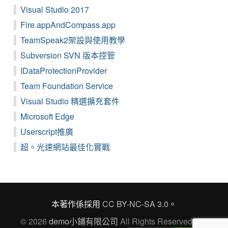
Visual Studio 2017
Fire.appAndCompass.app
TeamSpeak2架設與使用教學
Subversion SVN 版本控管
IDataProtectionProvider
Team Foundation Service
Visual Studio 精選擴充套件
Microsoft Edge
Userscript推廣
超。光速網站最佳化實戰
本著作係採用
CC BY-NC-SA 3.0
。
© 2026
demo小鋪有限公司
All Rights Reserved Ver.