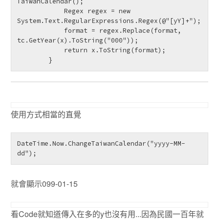
TaiwanCalendar();

            Regex regex = new 
System.Text.RegularExpressions.Regex(@"[yY]+");

            format = regex.Replace(format, 
tc.GetYear(x).ToString("000"));

            return x.ToString(format);

使用方式相當的直覺
DateTime.Now.ChangeTaiwanCalendar("yyyy-MM-
就會顯示099-01-15
看Code就知道傳入在多的y也沒有用...因為民國一百年就