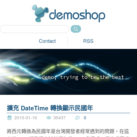
dem
Contact
RSS
d
e
m
o
,
t
r
y
i
n
g
t
o
b
e
t
h
e
b
e
s
t
_
擴充 DateTime 轉換顯示民國年
2010-01-16
35437
0
將西元轉換為民國年是台灣開發者經常遇到的問題，在這