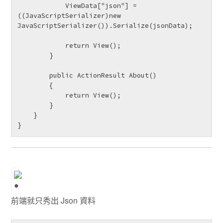
            ViewData["json"] = 
((JavaScriptSerializer)new 
JavaScriptSerializer()).Serialize(jsonData);

            return View();

        }

        public ActionResult About()

        {

            return View();

        }

    }

}
前端就只秀出 Json 資料