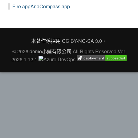
Fire.appAndCompass.app
本著作係採用
CC BY-NC-SA 3.0
。
© 2026
demo小鋪有限公司
All Rights Reserved Ver.
2026.1.12.1