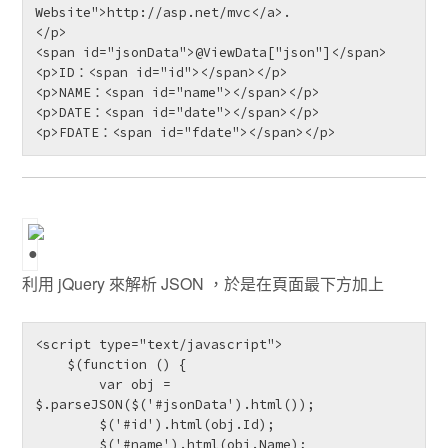
Website">http://asp.net/mvc</a>.

</p>

<span id="jsonData">@ViewData["json"]</span>

<p>ID：<span id="id"></span></p>

<p>NAME：<span id="name"></span></p>

<p>DATE：<span id="date"></span></p>

<p>FDATE：<span id="fdate"></span></p>
利用 jQuery 來解析 JSON ，於是在頁面最下方加上
<script type="text/javascript">

    $(function () {

        var obj = 
$.parseJSON($('#jsonData').html());

        $('#id').html(obj.Id);

        $('#name').html(obj.Name);
