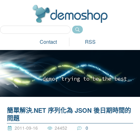
dem
Contact
RSS
d
e
m
o
,
t
r
y
i
n
g
t
o
b
e
t
h
e
b
e
s
t
_
簡單解決.NET 序列化為 JSON 後日期時間的
問題
2011-09-16
24452
0