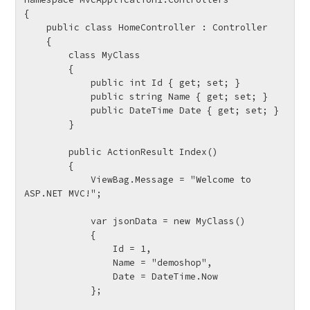
{

    public class HomeController : Controller

    {

        class MyClass

        {

            public int Id { get; set; }

            public string Name { get; set; }

            public DateTime Date { get; set; }

        }

        public ActionResult Index()

        {

            ViewBag.Message = "Welcome to 
ASP.NET MVC!";

            var jsonData = new MyClass()

            {

                Id = 1,

                Name = "demoshop",

                Date = DateTime.Now

            };
