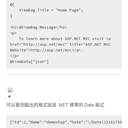
@{

    ViewBag.Title = "Home Page";

}

<h2>@ViewBag.Message</h2>

<p>

    To learn more about ASP.NET MVC visit <a 
href="http://asp.net/mvc" title="ASP.NET MVC 
Website">http://asp.net/mvc</a>.

</p>

@ViewData["json"]
可以看到輸出的格式就是 .NET 標準的 Date 格式
{"Id":1,"Name":"demoshop","Date":"\/Date(1316175498