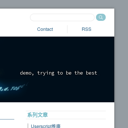
Contact
RSS
d
e
m
o
,
t
r
y
i
n
g
t
o
b
e
t
h
e
b
e
s
t
_
系列文章
Userscript推廣