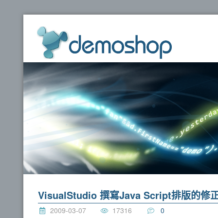
dem
VisualStudio 撰寫Java Script排版的修
2009-03-07
17316
0