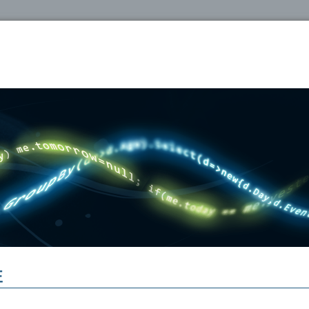
oshop
正