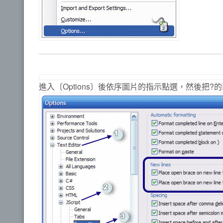
進入〔Options〕後依序圖片的指示點選，然後把?