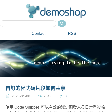
dem
Contact
RSS
d
e
m
o
,
t
r
y
i
n
g
t
o
b
e
t
h
e
b
e
s
t
_
自訂的程式碼片段如何共享
2023-01-06
7619
0
使用 Code Snippet 可以有效的減少開發人員日常重複輸