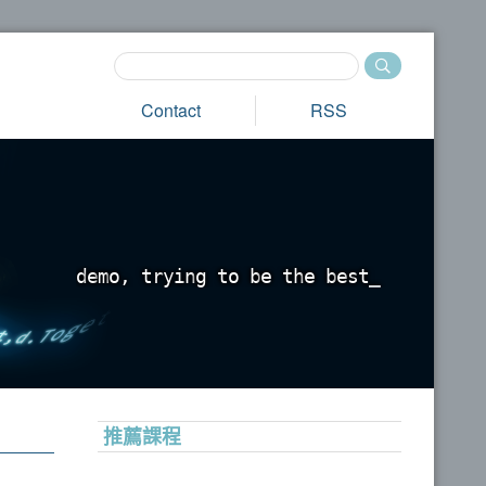
Contact
RSS
d
e
m
o
,
t
r
y
i
n
g
t
o
b
e
t
h
e
b
e
s
t
_
推薦課程