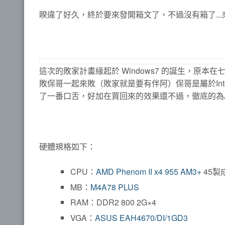
睽違了好久，終於要來發開箱文了，不過沒有箱了..
這次的敗家計畫緣起於 Windows7 的誕生，原本
敗保哥一起來敗（敗家就是要有伴阿）保哥是屬於In
了一番口舌，好加在買回來的效果還不過，徹底的為
硬體規格如下：
CPU：
AMD Phenom II x4 955 AM3+
45製
MB：
M4A78 PLUS
RAM：DDR2 800 2G×4
VGA：
ASUS EAH4670/DI/1GD3