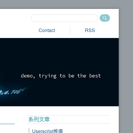
Contact
RSS
d
e
m
o
,
t
r
y
i
n
g
t
o
b
e
t
h
e
b
e
s
t
_
系列文章
Userscript推廣