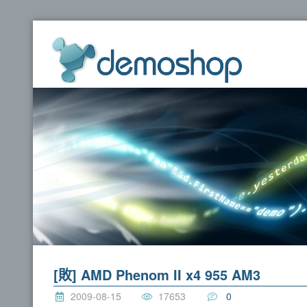
dem
[敗] AMD Phenom II x4 955 AM3
2009-08-15
17653
0