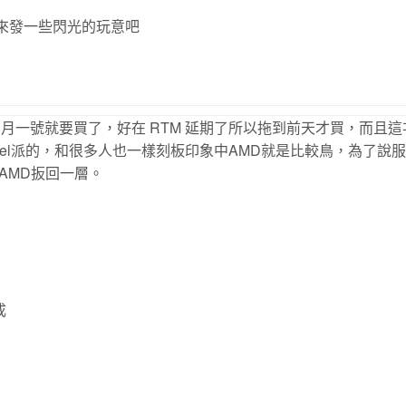
.來發一些閃光的玩意吧
在七月一號就要買了，好在 RTM 延期了所以拖到前天才買，而且
tel派的，和很多人也一樣刻板印象中AMD就是比較鳥，為了說
AMD扳回一層。
成