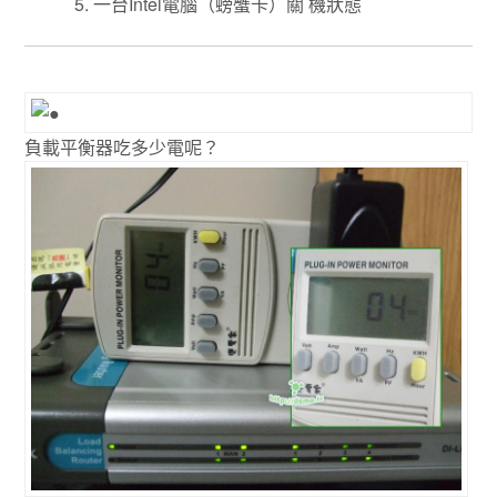
一台Intel電腦（螃蟹卡）關 機狀態
負載平衡器吃多少電呢？