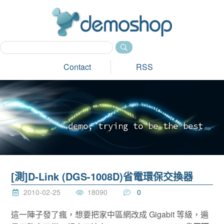
dem
Contact
RSS
d
e
m
o
,
t
r
y
i
n
g
t
o
b
e
t
h
e
b
e
s
t
_
[測]D-Link (DGS-1008D)省電環保交換器
2010-02-25
18090
0
這一陣子發了瘋，想要把家中區網改成 Gigabit 等級，遍