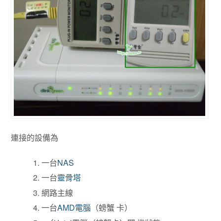
連接的設備為
一台
NAS
一台
靈骨塔
網路主線
一台
AMD電腦
（螃蟹 卡）