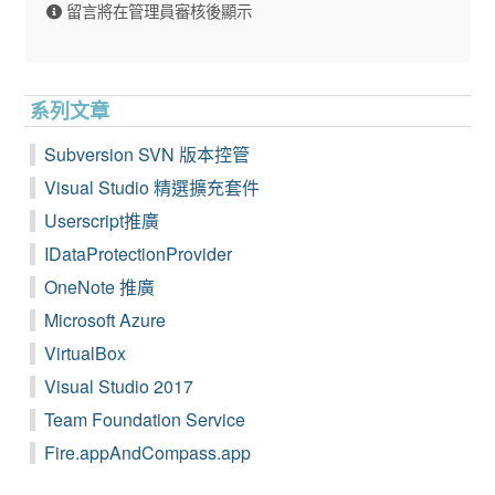
留言將在管理員審核後顯示
系列文章
Subversion SVN 版本控管
Visual Studio 精選擴充套件
Userscript推廣
IDataProtectionProvider
OneNote 推廣
Microsoft Azure
VirtualBox
Visual Studio 2017
Team Foundation Service
Fire.appAndCompass.app