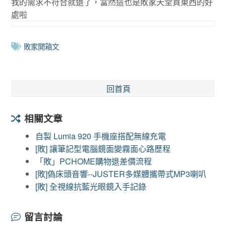
我的需求不符合就退了，當然這也是敗家天堂買東西的好
處啦
敗家開箱文
回首頁
相關文章
自製 Lumia 920 手機座搭配無線充電
[敗] 讓筆記型電腦鏡面變霧面心路歷程
「敗」PCHOME購物退差價流程
[敗]偽床頭音響--JUSTER多媒體攜帶式MP3喇叭
[敗] 全視線抗藍光眼鏡入手記錄
留言討論