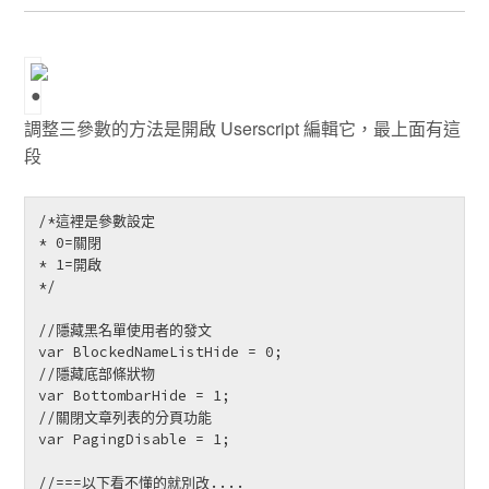
調整三參數的方法是開啟 Userscript 編輯它，最上面有這
段
/*這裡是參數設定

* 0=關閉

* 1=開啟

*/

//隱藏黑名單使用者的發文

var BlockedNameListHide = 0;

//隱藏底部條狀物

var BottombarHide = 1;

//關閉文章列表的分頁功能

var PagingDisable = 1;

//===以下看不懂的就別改....