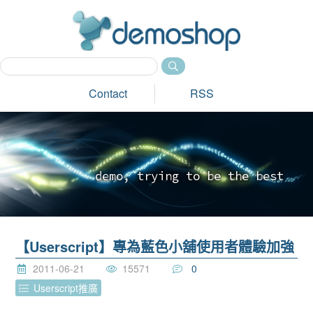
dem
Contact
RSS
d
e
m
o
,
t
r
y
i
n
g
t
o
b
e
t
h
e
b
e
s
t
_
【Userscript】專為藍色小舖使用者體驗加強
2011-06-21
15571
0
Userscript推廣