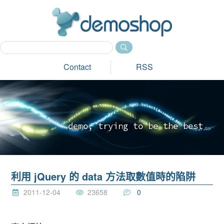
dem
Contact
RSS
d
e
m
o
,
t
r
y
i
n
g
t
o
b
e
t
h
e
b
e
s
t
_
利用 jQuery 的 data 方法取數值時的陷阱
2011-12-04
23658
0