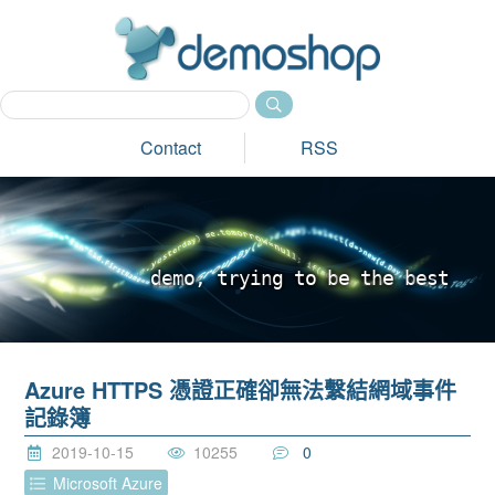
dem
Contact
RSS
d
e
m
o
,
t
r
y
i
n
g
t
o
b
e
t
h
e
b
e
s
t
_
Azure HTTPS 憑證正確卻無法繫結網域事件
記錄簿
2019-10-15
10255
0
Microsoft Azure