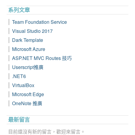
系列文章
Team Foundation Service
Visual Studio 2017
Dark Template
Microsoft Azure
ASP.NET MVC Routes 技巧
Userscript推廣
.NET6
VirtualBox
Microsoft Edge
OneNote 推廣
最新留言
目前還沒有新的留言，歡迎來留言。