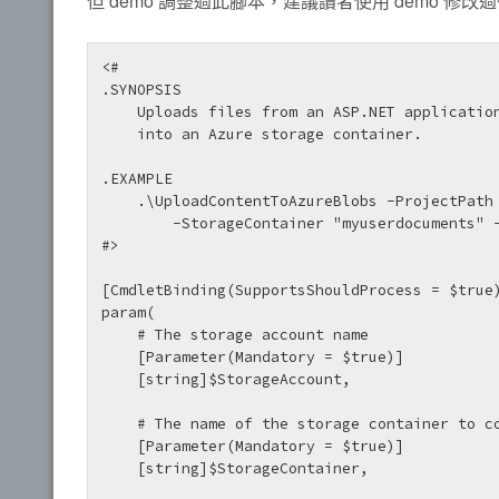
但 demo 調整過此腳本，建議讀者使用 demo 修改
<#

.SYNOPSIS

    Uploads files from an ASP.NET application project folder (Scripts\ and Content\)

    into an Azure storage container.

.EXAMPLE

    .\UploadContentToAzureBlobs -ProjectPath "c:\users\<myUserName>\documents"

        -StorageContainer "myuserdocuments" -Recurse -CreateStorageContainer

#>

[CmdletBinding(SupportsShouldProcess = $true)
param(

    # The storage account name

    [Parameter(Mandatory = $true)]

    [string]$StorageAccount,

    # The name of the storage container to copy files to.

    [Parameter(Mandatory = $true)]

    [string]$StorageContainer,
