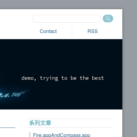
Contact
RSS
d
e
m
o
,
t
r
y
i
n
g
t
o
b
e
t
h
e
b
e
s
t
_
系列文章
Fire.appAndCompass.app