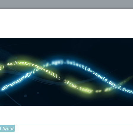
oshop
t Azure