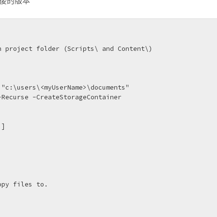
過後的版本
]
