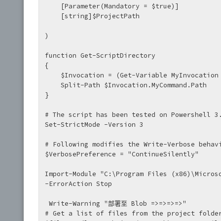
    [Parameter(Mandatory = $true)]

    [string]$ProjectPath

)

function Get-ScriptDirectory

{

    $Invocation = (Get-Variable MyInvocation -Scope 1).Value

    Split-Path $Invocation.MyCommand.Path

}

# The script has been tested on Powershell 3.
Set-StrictMode -Version 3

# Following modifies the Write-Verbose behavi
$VerbosePreference = "ContinueSilently"

Import-Module "C:\Program Files (x86)\Microso
-ErrorAction Stop

 Write-Warning "部署至 Blob =>=>=>=>"

# Get a list of files from the project folder