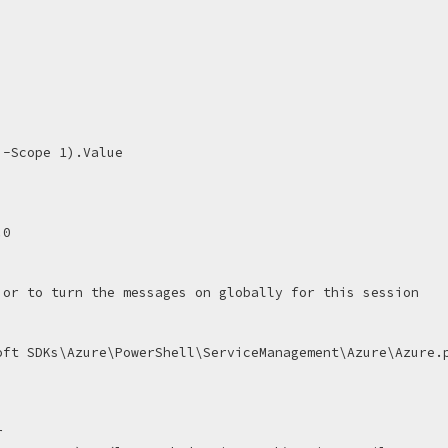
0

or to turn the messages on globally for this session

ft SDKs\Azure\PowerShell\ServiceManagement\Azure\Azure.p

