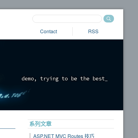
Contact
RSS
d
e
m
o
,
t
r
y
i
n
g
t
o
b
e
t
h
e
b
e
s
t
_
系列文章
ASP.NET MVC Routes 技巧