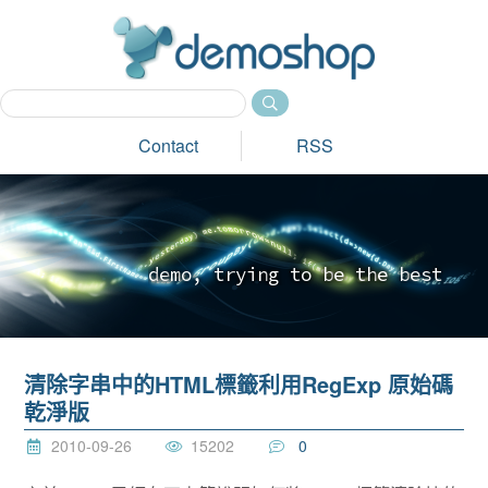
dem
Contact
RSS
d
e
m
o
,
t
r
y
i
n
g
t
o
b
e
t
h
e
b
e
s
t
_
清除字串中的HTML標籤利用RegExp 原始碼
乾淨版
2010-09-26
15202
0