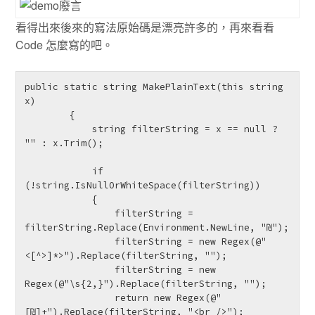
看得出來後來的寫法原始碼是漂亮許多的，再來看看
Code 怎麼寫的吧。
public static string MakePlainText(this string 
x)

        {

            string filterString = x == null ? 
"" : x.Trim();

            if 
(!string.IsNullOrWhiteSpace(filterString))

            {

                filterString = 
filterString.Replace(Environment.NewLine, "₪");

                filterString = new Regex(@"
<[^>]*>").Replace(filterString, "");

                filterString = new 
Regex(@"\s{2,}").Replace(filterString, "");

                return new Regex(@"
[₪]+").Replace(filterString, "<br />");
