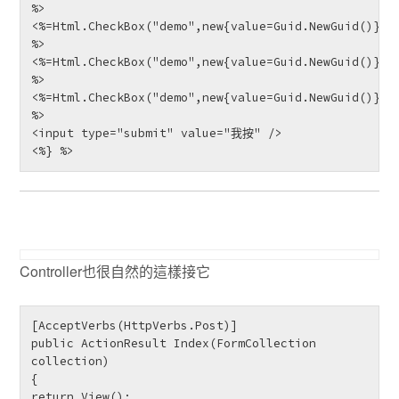
%>

<%=Html.CheckBox("demo",new{value=Guid.NewGuid()}) 
%>

<%=Html.CheckBox("demo",new{value=Guid.NewGuid()}) 
%>

<%=Html.CheckBox("demo",new{value=Guid.NewGuid()}) 
%>

<input type="submit" value="我按" />

<%} %> 
Controller也很自然的這樣接它
[AcceptVerbs(HttpVerbs.Post)]

public ActionResult Index(FormCollection 
collection)

{

return View();
