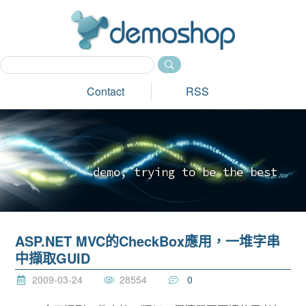
dem
Contact
RSS
d
e
m
o
,
t
r
y
i
n
g
t
o
b
e
t
h
e
b
e
s
t
_
ASP.NET MVC的CheckBox應用，一堆字串
中擷取GUID
2009-03-24
28554
0