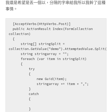
我還是希望是丟一個以，分隔的字串給我所以我幹了這種
事情。
  [AcceptVerbs(HttpVerbs.Post)]

  public ActionResult Index(FormCollection 
collection)

  {

      string[] stringSplit = 
collection.GetValue("demo").AttemptedValue.Split(','
      string stringarray = "";

      foreach (var item in stringSplit)

      {

          try

          {

              new Guid(item);

              stringarray += item + ",";

          }

          catch

          {

          }
