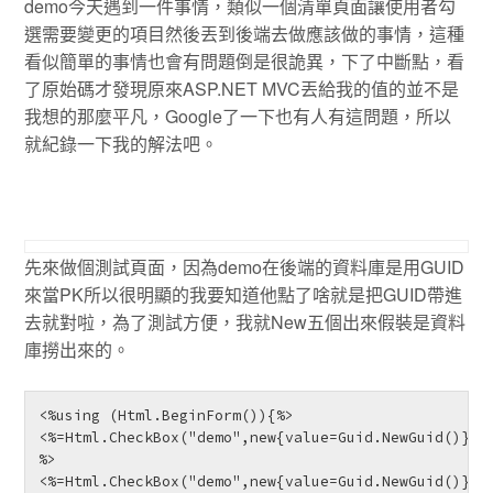
demo今天遇到一件事情，類似一個清單頁面讓使用者勾
選需要變更的項目然後丟到後端去做應該做的事情，這種
看似簡單的事情也會有問題倒是很詭異，下了中斷點，看
了原始碼才發現原來ASP.NET MVC丟給我的值的並不是
我想的那麼平凡，Google了一下也有人有這問題，所以
就紀錄一下我的解法吧。
先來做個測試頁面，因為demo在後端的資料庫是用GUID
來當PK所以很明顯的我要知道他點了啥就是把GUID帶進
去就對啦，為了測試方便，我就New五個出來假裝是資料
庫撈出來的。
<%using (Html.BeginForm()){%>

<%=Html.CheckBox("demo",new{value=Guid.NewGuid()}) 
%>

<%=Html.CheckBox("demo",new{value=Guid.NewGuid()}) 