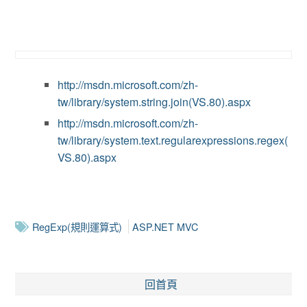
http://msdn.microsoft.com/zh-
tw/library/system.string.join(VS.80).aspx
http://msdn.microsoft.com/zh-
tw/library/system.text.regularexpressions.regex(
VS.80).aspx
RegExp(規則運算式)
ASP.NET MVC
回首頁