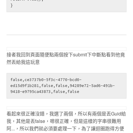
} 
接者我回到頁面隨便點兩個按下submit下中斷點看到他竟
然丟給我這玩意
false,ce3737b0-5f3c-4770-bcd0-
ed15d9f1b281,false,false,94289e72-5ad6-491b-
9418-e9795ca43873,false,false 
看起來很正確沒錯，我選了兩個，所以有兩個是丟Guid給
我，其他是丟false，嗯很正確，但是這樣的字串很難用
阿...，所以我們就必須要處理一下，為了讓迴圈跑得方便