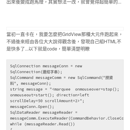
出來後變成跑馬燈，其實想法一改，就會覺得超簡單的...
當初一直卡在，我要怎麼把GridView那種大元件跑起來，
不過後來經由各位大大說得觀念後，發現自己組HTML不
是快多了...以下就是code，簡單清楚明瞭
SqlConnection messageConn = new 
SqlConnection(連結字串);

SqlCommand messageComm = new SqlCommand("撈資
料", messageConn);

string message = "<marquee  onmouseover=stop(); 
onmouseout=start(); direction=left 
scrollDelay=50 scrollAmount=2>";

messageConn.Open();

SqlDataReader messageReader = 
messageComm.ExecuteReader(CommandBehavior.CloseConne
while (messageReader.Read())

{
