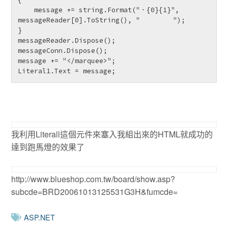
    message += string.Format("．{0}{1}", 
messageReader[0].ToString(), "　　　　　");

}

messageReader.Dispose();

messageConn.Dispose();

message += "</marquee>";

Literal1.Text = message; 
我利用Literall這個元件來塞入我組出來的HTML就成功的
達到跑馬燈的效果了
http://www.blueshop.com.tw/board/show.asp?
subcde=BRD20061013125531G3H&fumcde=
ASP.NET