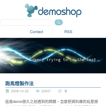
dem
Contact
RSS
d
e
m
o
,
t
r
y
i
n
g
t
o
b
e
t
h
e
b
e
s
t
_
跑馬燈製作法
2008-10-22
22937
0
這是demo很久之前遇到的問題，怎麼把資料庫的玩意撈