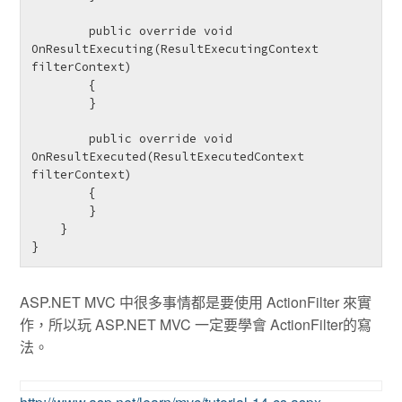
        public override void 
OnResultExecuting(ResultExecutingContext 
filterContext)

        {

        }

        public override void 
OnResultExecuted(ResultExecutedContext 
filterContext)

        {

        }

    }

} 
ASP.NET MVC 中很多事情都是要使用 ActionFilter 來實
作，所以玩 ASP.NET MVC 一定要學會 ActionFilter的寫
法。