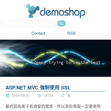
dem
Contact
RSS
d
e
m
o
,
t
r
y
i
n
g
t
o
b
e
t
h
e
b
e
s
t
_
ASP.NET MVC 強制使用 SSL
2009-08-01
18754
0
最近因為案子有資安的需求，所以某些頁面一定要使用