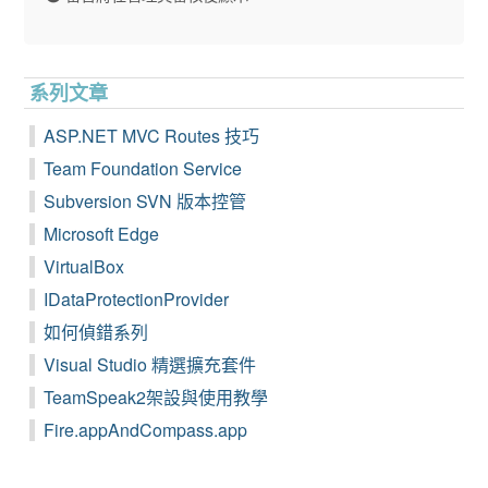
系列文章
ASP.NET MVC Routes 技巧
Team Foundation Service
Subversion SVN 版本控管
Microsoft Edge
VirtualBox
IDataProtectionProvider
如何偵錯系列
Visual Studio 精選擴充套件
TeamSpeak2架設與使用教學
Fire.appAndCompass.app