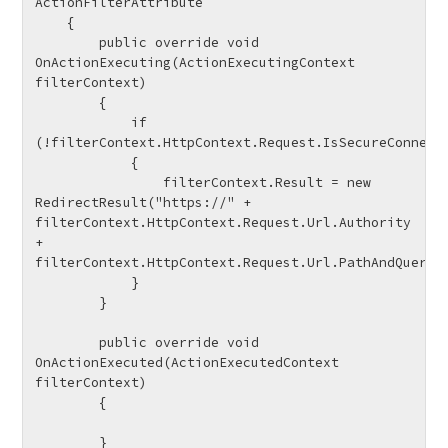
ActionFilterAttribute

    {

        public override void 
OnActionExecuting(ActionExecutingContext 
filterContext)

        {

            if 
(!filterContext.HttpContext.Request.IsSecureConnecti
            {

                filterContext.Result = new 
RedirectResult("https://" + 
filterContext.HttpContext.Request.Url.Authority 
+ 
filterContext.HttpContext.Request.Url.PathAndQuery);
            }

        }

        public override void 
OnActionExecuted(ActionExecutedContext 
filterContext)

        {

        }
