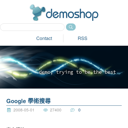
dem
Contact
RSS
d
e
m
o
,
t
r
y
i
n
g
t
o
b
e
t
h
e
b
e
s
t
_
Google 學術搜尋
2008-05-01
27400
0