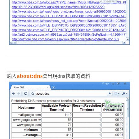
輸入
會出現dns快取的資料
about:dns