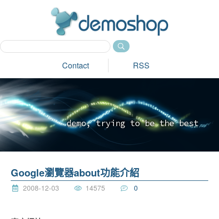
dem
Contact
RSS
d
e
m
o
,
t
r
y
i
n
g
t
o
b
e
t
h
e
b
e
s
t
_
Google瀏覽器about功能介紹
2008-12-03
14575
0