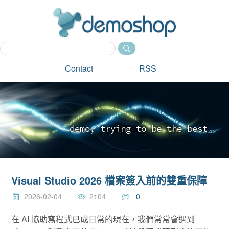
dem
Contact
RSS
d
e
m
o
,
t
r
y
i
n
g
t
o
b
e
t
h
e
b
e
s
t
_
Visual Studio 2026 檔案簽入前的雙重保障
2026-02-04
2104
0
在 AI 協助寫程式已成日常的現在，我們常常會遇到