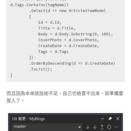
d.Tags.Contains(tagName))

        .Select(d => new ArticleViewModel

        {

            Id = d.Id,

            Title = d.Title,

            Body = d.Body.Substring(0, 100),

            CoverPhoto = d.CoverPhoto,

            CreateDate = d.CreateDate,

            Tags = d.Tags

        })

        .OrderByDescending(d => d.CreateDate)

        .ToList();

而且因為本來就技術不足，自己也檢查不出來，就準備要
簽入了。