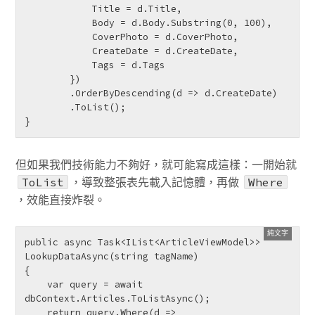
            Title = d.Title,

            Body = d.Body.Substring(0, 100),

            CoverPhoto = d.CoverPhoto,

            CreateDate = d.CreateDate,

            Tags = d.Tags

        })

        .OrderByDescending(d => d.CreateDate)

        .ToList();

但如果我們技術能力不夠好，就可能寫成這樣：一開始就
，導致整張表先載入記憶體，再做
ToList
Where
，效能直接炸裂。
public async Task<IList<ArticleViewModel>> 
LookupDataAsync(string tagName)

{

    var query = await 
dbContext.Articles.ToListAsync();

    return query.Where(d => 