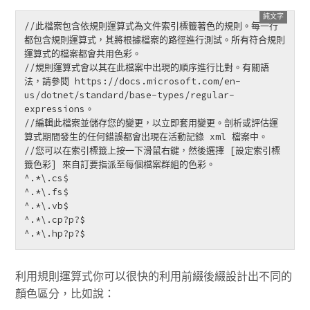
//此檔案包含依規則運算式為文件索引標籤著色的規則。每一行
都包含規則運算式，其將根據檔案的路徑進行測試。所有符合規則
運算式的檔案都會共用色彩。

//規則運算式會以其在此檔案中出現的順序進行比對。有關語
法，請參閱 https://docs.microsoft.com/en-
us/dotnet/standard/base-types/regular-
expressions。

//編輯此檔案並儲存您的變更，以立即套用變更。剖析或評估運
算式期間發生的任何錯誤都會出現在活動記錄 xml 檔案中。

//您可以在索引標籤上按一下滑鼠右鍵，然後選擇 [設定索引標
籤色彩] 來自訂要指派至每個檔案群組的色彩。

^.*\.cs$

^.*\.fs$

^.*\.vb$

^.*\.cp?p?$

^.*\.hp?p?$
利用規則運算式你可以很快的利用前綴後綴設計出不同的
顏色區分，比如說：