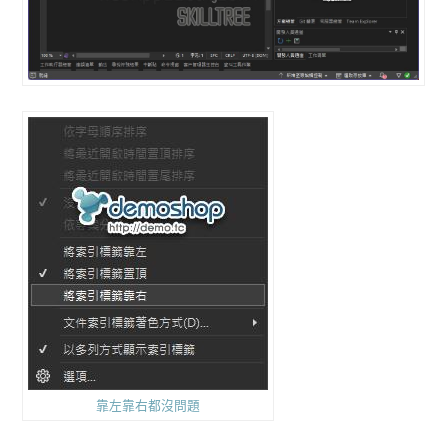
靠左靠右都沒問題