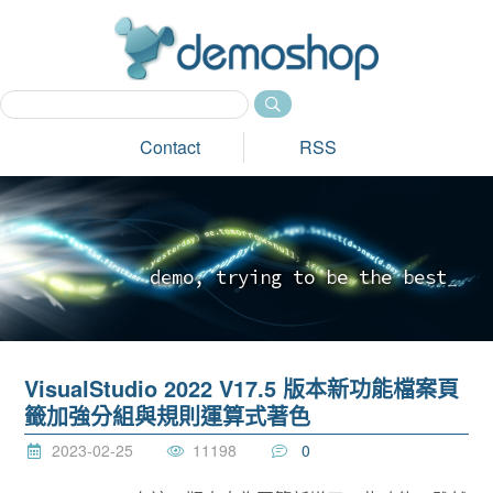
dem
Contact
RSS
d
e
m
o
,
t
r
y
i
n
g
t
o
b
e
t
h
e
b
e
s
t
_
VisualStudio 2022 V17.5 版本新功能檔案頁
籤加強分組與規則運算式著色
2023-02-25
11198
0