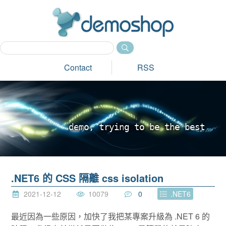
dem
Contact
RSS
d
e
m
o
,
t
r
y
i
n
g
t
o
b
e
t
h
e
b
e
s
t
_
.NET6 的 CSS 隔離 css isolation
2021-12-12
10079
0
.NET6
最近因為一些原因，加快了我把某專案升級為 .NET 6 的