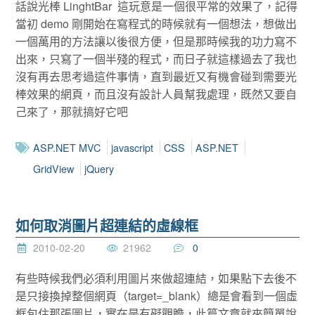
話說光棒 LinghtBar 這玩意是一個很平常的效果了，記得
當初 demo 剛開始在寫程式的時候就有一個想法，想做出
一個萬用的方法讓以後很方便，但是那時候我的功力寫不
出來，只寫了一個半殘的程式，而日子就這樣過去了我也
沒有再去思考過這件事情，直到最近又有機會碰到需要光
棒效果的網頁，而且沒有設計人員幫我處理，既然又要自
己來了，那就搞好它吧
ASP.NET MVC
javascript
CSS
ASP.NET
GridView
jQuery
如何取消圖片超連結的虛線框
2010-02-20
21962
0
有些時候我們必須利用圖片來做超連結，如果點下去後不
是只接換掉整個網頁（target=_blank）總是會看到一個虛
框包住那張圖片，實在是有礙觀瞻，此篇文章就來簡單說