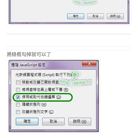
將綠框勾掉就可以了