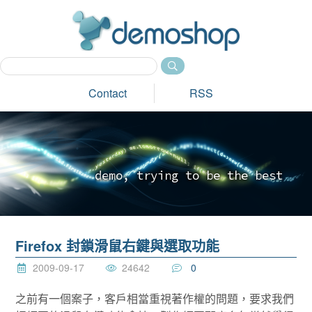
dem
Contact
RSS
d
e
m
o
,
t
r
y
i
n
g
t
o
b
e
t
h
e
b
e
s
t
_
Firefox 封鎖滑鼠右鍵與選取功能
2009-09-17
24642
0
之前有一個案子，客戶相當重視著作權的問題，要求我們