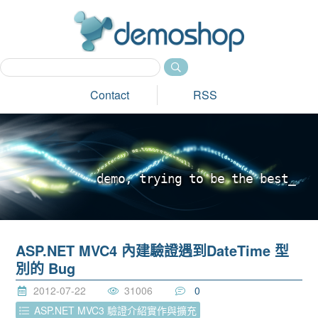
dem
Contact
RSS
d
e
m
o
,
t
r
y
i
n
g
t
o
b
e
t
h
e
b
e
s
t
_
ASP.NET MVC4 內建驗證遇到DateTime 型
別的 Bug
2012-07-22
31006
0
ASP.NET MVC3 驗證介紹實作與擴充