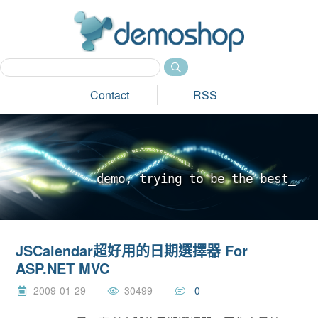
dem
Contact
RSS
d
e
m
o
,
t
r
y
i
n
g
t
o
b
e
t
h
e
b
e
s
t
_
JSCalendar超好用的日期選擇器 For
ASP.NET MVC
2009-01-29
30499
0