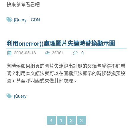
快來參考看看吧
jQuery
CDN
利用onerror()處理圖片失連時替換顯示圖
2008-05-18
36361
0
有時候如果網頁的圖片失連跑出討厭的叉燒包覺得不好看
嗎？利用本文語法就可以在圖檔無法顯示的時候替換預設
圖，甚至呼叫函式來做其他處理。
jQuery
1
2
3