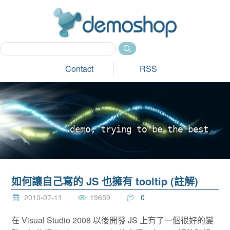
dem
Contact
RSS
d
e
m
o
,
t
r
y
i
n
g
t
o
b
e
t
h
e
b
e
s
t
_
如何讓自己寫的 JS 也擁有 tooltip (註解)
2010-07-11
19659
0
在 Visual Studio 2008 以後開發 JS 上有了一個很好的變