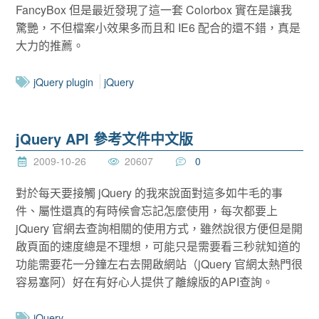
FancyBox 但是最近發現了這一套 Colorbox 實在是讓我
驚艷，不但檔案小效果多而且和 IE6 配合的還不錯，真是
大力的推薦。
jQuery plugin
jQuery
jQuery API 參考文件中文版
2009-10-26
20607
0
對於每天要接觸 jQuery 的我來說面對這多如牛毛的事
件、屬性還真的有時候會忘記怎麼使用，每次都要上
jQuery 官網去查詢相關的使用方式，雖然說很方便但是開
啟頁面的速度總是不理想，可能只是需要看三秒就知道的
功能需要花一分鐘左右去開啟網站（jQuery 官網太熱門很
容易塞阿）好在有好心人提供了離線版的API查詢。
jQuery