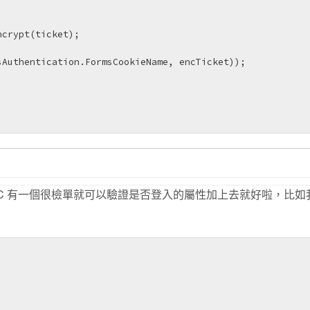
crypt(ticket);

Authentication.FormsCookieName, encTicket));



 MVC 有一個很檢單就可以驗證是否登入的屬性加上去就好啦，比如

