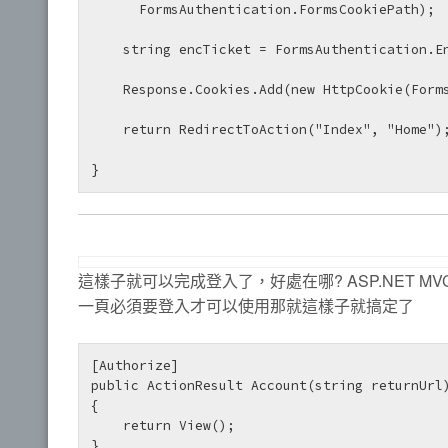
      FormsAuthentication.FormsCookiePath);

    string encTicket = FormsAuthentication.En
    Response.Cookies.Add(new HttpCookie(Forms
    return RedirectToAction("Index", "Home");
} 
這樣子就可以完成登入了，好處在哪? ASP.NET
一頁必須要登入才可以使用那就這樣子就搞定了
[Authorize]

public ActionResult Account(string returnUrl)
{

    return View();

} 