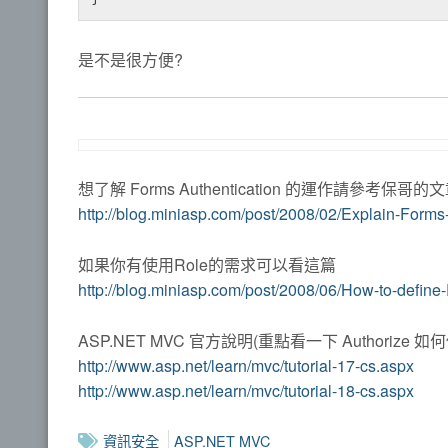
是不是很方便?
想了解 Forms Authentication 的運作請參考保哥的
http://blog.miniasp.com/post/2008/02/Explain-Form
如果你有使用Role的需求可以看這篇
http://blog.miniasp.com/post/2008/06/How-to-defin
ASP.NET MVC 官方說明(重點看一下 Authorize 如
http://www.asp.net/learn/mvc/tutorial-17-cs.aspx
http://www.asp.net/learn/mvc/tutorial-18-cs.aspx
資訊安全
ASP.NET MVC