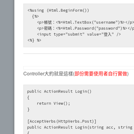
<%using (Html.BeginForm())

  {%>

    <p>帳號：<%=Html.TextBox("username")%></p>
    <p>密碼：<%=Html.Password("password")%></p
    <input type="submit" value="登入" />

<%} %> 
Controller大約就是這樣(
部份需要使用者自行實做
)
public ActionResult Login()

{

    return View();

}

[AcceptVerbs(HttpVerbs.Post)]

public ActionResult Login(string acc, string 
{
