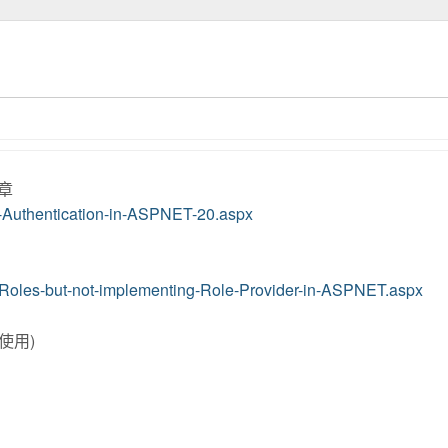
文章
s-Authentication-in-ASPNET-20.aspx
e-Roles-but-not-implementing-Role-Provider-in-ASPNET.aspx
何使用)