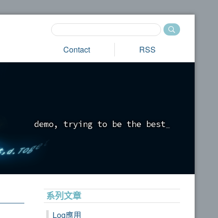
Contact
RSS
d
e
m
o
,
t
r
y
i
n
g
t
o
b
e
t
h
e
b
e
s
t
_
系列文章
Log應用