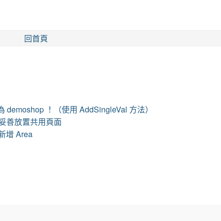
回首頁
emoshop ！（使用 AddSingleVal 方法）
料夾來妥善放置共用頁面
 新增 Area