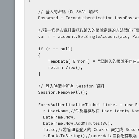
    // 登入的密碼（以 SHA1 加密）

    Password = FormsAuthentication.HashPasswo
    //這一條是去資料庫抓取輸入的帳號密碼的方法請自行實
    var r = account.GetSingleAccount(acc, Pas
    if (r == null)

    {

        TempData["Error"] = "您輸入的帳號不存
        return View();

    }

    // 登入時清空所有 Session 資料

    Session.RemoveAll();

    FormsAuthenticationTicket ticket = new Fo
      r.UserName,//你想要存放在 User.Identy
      DateTime.Now,

      DateTime.Now.AddMinutes(30),

      false,//將管理者登入的 Cookie 設定成 Session
      r.Rank.ToString(),//userdata看你想存放啥
