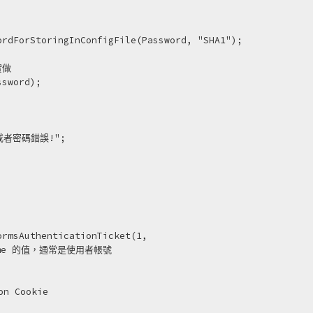
rdForStoringInConfigFile(Password, "SHA1");

做

sword);

在或者密碼錯誤!";

rmsAuthenticationTicket(1,

.Name 的值，通常是使用者帳號

 Cookie
