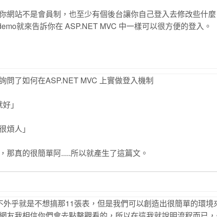
你網站不是會員制，也至少有個後台讓你自己登入去修改些什麼
現在demo就來告訴你在 ASP.NET MVC 中一樣可以很方便的登入。
了如何在ASP.NET MVC 上實做登入機制
就好」
很煩人」
真的很簡單阿.....所以就產生了這篇文。
制不外乎就是不想搞那11張表，但是我們可以創造出很簡單的環境
徹的網友我相信你們會去點擊觀看的，所以在這我就說明流程而已