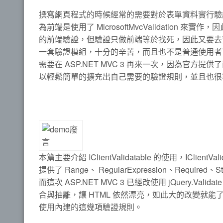
撰寫網頁程式的時候經常的需要對於表單資料實行驗證的功
為前端是使用了 MicrosoftMvcValidation 來實
的前端驗證，但驗證只做前端等於找死，因此又要去實
一套驗證模組，十分的辛苦，而且也不是普通使用者
需要在 ASP.NET MVC 3 再來一次，因為官方提供了兩個介面
以輕鬆簡單的擴充出自己需要的驗證規則，並且也很
本篇主要介紹 IClientValidatable 的使用，IC
提供了 Range、 RegularExpression、Requir
而這次 ASP.NET MVC 3 已經改使用 jQuery.Va
合與抽離，讓 HTML 依然漂亮，如此大的改變就能了解
使用內建的這幾項驗證規則。