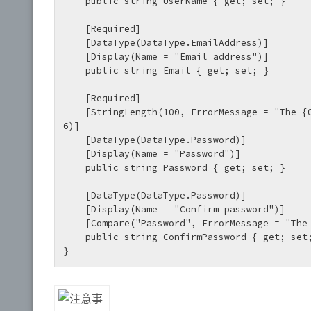
    public string UserName { get; set; }

    [Required]

    [DataType(DataType.EmailAddress)]

    [Display(Name = "Email address")]

    public string Email { get; set; }

    [Required]

    [StringLength(100, ErrorMessage = "The {0} must be at least {2} characters long.", MinimumLength = 
6)]

    [DataType(DataType.Password)]

    [Display(Name = "Password")]

    public string Password { get; set; }

    [DataType(DataType.Password)]

    [Display(Name = "Confirm password")]

    [Compare("Password", ErrorMessage = "The password and confirmation password do not match.")]

    public string ConfirmPassword { get; set; }

}