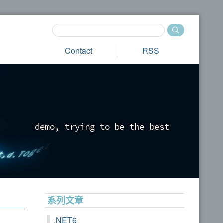
Contact
RSS
d
e
m
o
,
t
r
y
i
n
g
t
o
b
e
t
h
e
b
e
s
t
_
系列文章
.NET6