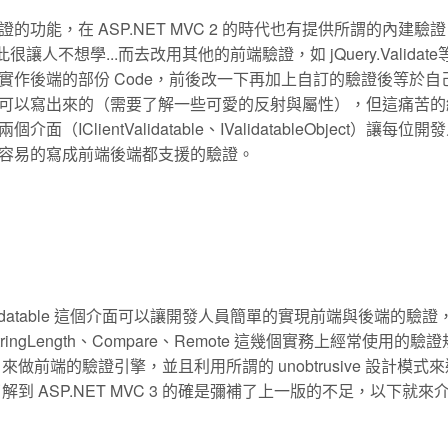
能，在 ASP.NET MVC 2 的時代也有提供所謂的內建驗
作，因此很讓人不想學...而去改用其他的前端驗證，如 jQuery.Validat
作後端的部份 Code，前後改一下再加上自訂的驗證後等於自
可以寫出來的（需要了解一些可愛的反射與屬性），但這痛苦的
（IClientValidatable、IValidatableObject）讓每位
容易的寫成前端後端都支援的驗證。
lientValidatable 這個介面可以讓開發人員簡單的實現前端與後端的驗
ed、StringLength、Compare、Remote 這幾個實務上經常使用的
lidate 來做前端的驗證引擎，並且利用所謂的 unobtrusive 設計模
到 ASP.NET MVC 3 的確是彌補了上一版的不足，以下就來