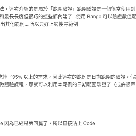
法，這次介紹的是屬於「範圍驗證」範圍驗證是一個很常使用到
長長度但很巧的這些都內建了...使用 Range 可以驗證數值
想不出其他範例....所以只好上網搜尋範例
gth 已經吃掉了95% 以上的需求，因此這次的範例是日期範圍的驗證，
做體驗課程，那就可以利用本範例的日期範圍驗證了（或許很牽
bute 因為已經是第四篇了，所以直接貼上 Code