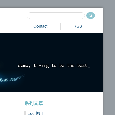
Contact
RSS
d
e
m
o
,
t
r
y
i
n
g
t
o
b
e
t
h
e
b
e
s
t
_
系列文章
Log應用