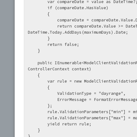
        var compareDate = value as DateTime?;

        if (compareDate.HasValue)

        {

            compareDate = compareDate.Value.Date;

            return compareDate.Value >= DateTime.Today.AddDays(minimumDays).Date && compareDate.Value <= 
DateTime.Today.AddDays(maximumDays).Date;

        }

        return false;

    }

    public IEnumerable<ModelClientValidationRule> GetClientValidationRules(ModelMetadata metadata, 
ControllerContext context)

    {

        var rule = new ModelClientValidationRule

        {

            ValidationType = "dayrange",

            ErrorMessage = FormatErrorMessage(metadata.GetDisplayName())

        };

        rule.ValidationParameters["min"] = minimumDays;

        rule.ValidationParameters["max"] = maximumDays;

        yield return rule;

    }

}