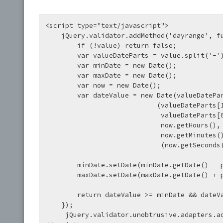
<script type="text/javascript">

    jQuery.validator.addMethod('dayrange', function (value, element, param) {

        if (!value) return false;

        var valueDateParts = value.split('-');

        var minDate = new Date();

        var maxDate = new Date();

        var now = new Date();

        var dateValue = new Date(valueDateParts[2],

                            (valueDateParts[1] - 1),

                             valueDateParts[0],

                             now.getHours(),

                             now.getMinutes(),

                             (now.getSeconds() + 5));

        minDate.setDate(minDate.getDate() - parseInt(param.min));

        maxDate.setDate(maxDate.getDate() + parseInt(param.max));

        return dateValue >= minDate && dateValue <= maxDate;

    });

     jQuery.validator.unobtrusive.adapters.addMinMax('dayrange', 'min', 'max', 'dayrange');
