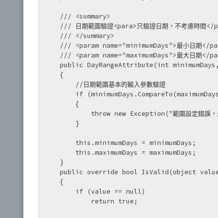
    /// <summary>

    /// 日期範圍驗證<para>只驗證日期，不考慮時間</para>

    /// </summary>

    /// <param name="minimumDays">最小日期</param>

    /// <param name="maximumDays">最大日期</param>

    public DayRangeAttribute(int minimumDays, int maximumDays)

    {

        //日期範圍基本的輸入參數驗證

        if (minimumDays.CompareTo(maximumDays) > -1)

        {

            throw new Exception("範圍設定錯誤，最小日期不得大於等於最大日期");

        }

        this.minimumDays = minimumDays;

        this.maximumDays = maximumDays;

    }

    public override bool IsValid(object value)

    {

        if (value == null)

            return true;
