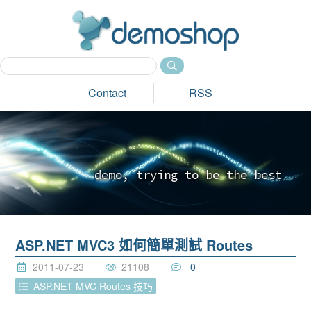
dem
Contact
RSS
d
e
m
o
,
t
r
y
i
n
g
t
o
b
e
t
h
e
b
e
s
t
_
ASP.NET MVC3 如何簡單測試 Routes
2011-07-23
21108
0
ASP.NET MVC Routes 技巧