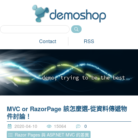
dem
Contact
RSS
d
e
m
o
,
t
r
y
i
n
g
t
o
b
e
t
h
e
b
e
s
t
_
MVC or RazorPage 該怎麼選-從資料傳遞物
件討論！
2020-04-10
15064
0
Razor Pages 與 ASP.NET MVC 的差異