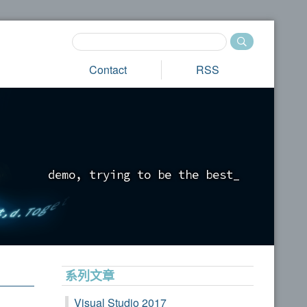
Contact
RSS
d
e
m
o
,
t
r
y
i
n
g
t
o
b
e
t
h
e
b
e
s
t
_
系列文章
Visual Studio 2017