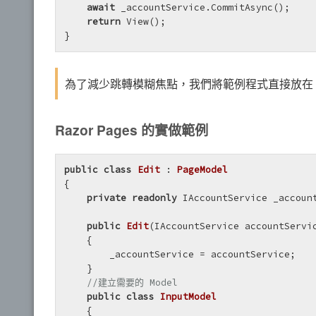
await
 _accountService.CommitAsync();

return
 View();

}
為了減少跳轉模糊焦點，我們將範例程式直接放在 Con
Razor Pages 的實做範例
public
class
Edit
 : 
PageModel
{

private
readonly
 IAccountService _account
public
Edit
(
IAccountService accountServi
    {

        _accountService = accountService;

    }

//建立需要的 Model
public
class
InputModel
    {
