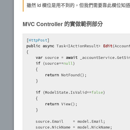
雖然 Id 欄位是用不到的，但我們需要靠此欄位
MVC Controller 的實做範例部分
[
HttpPost
public
async
 Task<IActionResult> 
Edit
(
Accoun
{

var
 source = 
await
 _accountService.GetSin
if
 (source==
null
)

    {

return
 NotFound();

    }

if
 (ModelState.IsValid==
false
)

    {

return
 View();

    }

    source.Email    = model.Email;

    source.NickName = model.NickName;
