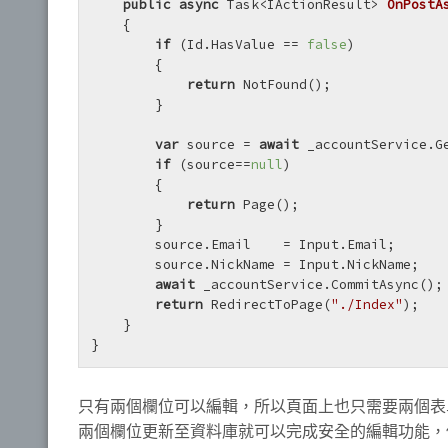
public
async
 Task<IActionResult> 
OnPostA
    {

if
 (Id.HasValue == 
false
)

        {

return
 NotFound();

        }

var
 source = 
await
 _accountService.Ge
if
 (source==
null
)

        {

return
 Page();

        }

        source.Email    = Input.Email;

        source.NickName = Input.NickName;

await
 _accountService.CommitAsync();

return
 RedirectToPage(
"./Index"
);

    }

}
只有兩個欄位可以編輯，所以頁面上也只需要兩個表單欄位
兩個欄位更新至資料庫就可以完成安全的編輯功能，