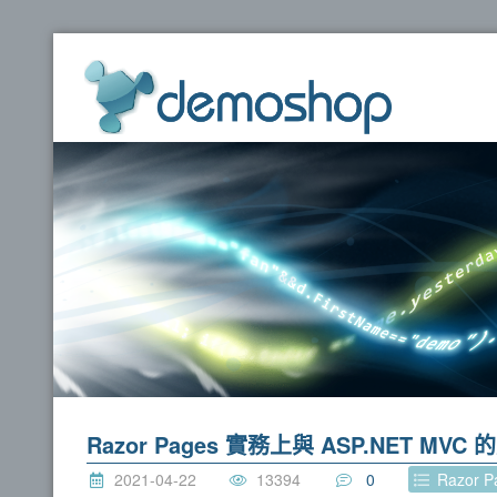
dem
Razor Pages 實務上與 ASP.NET MVC
2021-04-22
13394
0
Razor 