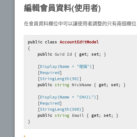
編輯會員資料(使用者)
在會員資料欄位中可以讓使用者調整的只有兩個欄位 [NickNa
public
class
AccountEditModel
{

public
 Guid Id { 
get
; 
set
; }

    [
Display(Name = 
"暱稱"
)
] 

    [
Required
]

    [
StringLength(50)
]

public
string
 NickName { 
get
; 
set
; }

    [
Display(Name = 
"EMAIL"
)
] 

    [
Required
]

    [
StringLength(300)
]

public
string
 Email { 
get
; 
set
; }

}