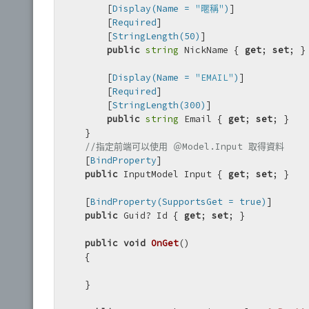
        [
Display(Name = 
"暱稱"
)
] 

        [
Required
]

        [
StringLength(50)
]

public
string
 NickName { 
get
; 
set
; }

        [
Display(Name = 
"EMAIL"
)
] 

        [
Required
]

        [
StringLength(300)
]

public
string
 Email { 
get
; 
set
; }

    }

//指定前端可以使用 ＠Model.Input 取得資料
    [
BindProperty
]

public
 InputModel Input { 
get
; 
set
; }

    [
BindProperty(SupportsGet = true)
]

public
 Guid? Id { 
get
; 
set
; }

public
void
OnGet
()
    {

    }
