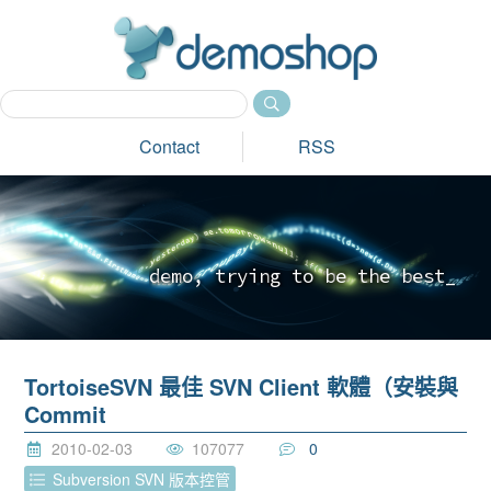
dem
Contact
RSS
d
e
m
o
,
t
r
y
i
n
g
t
o
b
e
t
h
e
b
e
s
t
_
TortoiseSVN 最佳 SVN Client 軟體（安裝與
Commit
2010-02-03
107077
0
Subversion SVN 版本控管