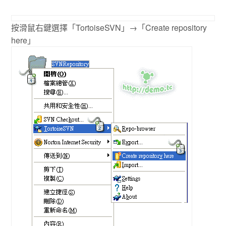
按滑鼠右鍵選擇「TortoiseSVN」→「Create repository
here」