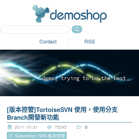
dem
Contact
RSS
d
e
m
o
,
t
r
y
i
n
g
t
o
b
e
t
h
e
b
e
s
t
_
[版本控管]TortoiseSVN 使用，使用分支
Branch開發新功能
2011-10-31
75245
0
Subversion SVN 版本控管