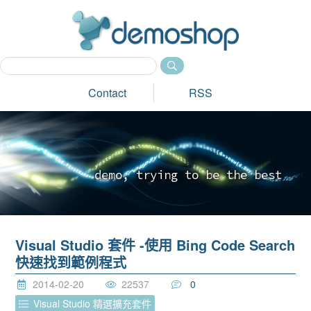
dem
Contact
RSS
d
e
m
o
,
t
r
y
i
n
g
t
o
b
e
t
h
e
b
e
s
t
_
Visual Studio 套件 -使用 Bing Code Search
快速找到範例程式
2014-02-20
22537
0
Visual Studio 精選擴充套件