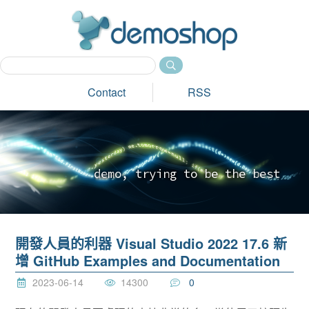
dem
Contact
RSS
d
e
m
o
,
t
r
y
i
n
g
t
o
b
e
t
h
e
b
e
s
t
_
開發人員的利器 Visual Studio 2022 17.6 新
增 GitHub Examples and Documentation
2023-06-14
14300
0