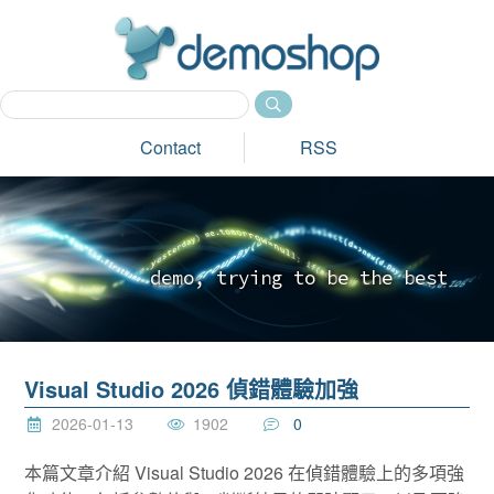
dem
Contact
RSS
d
e
m
o
,
t
r
y
i
n
g
t
o
b
e
t
h
e
b
e
s
t
_
Visual Studio 2026 偵錯體驗加強
2026-01-13
1902
0
本篇文章介紹 Visual Studio 2026 在偵錯體驗上的多項強