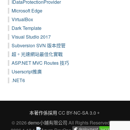
IDataProtectionProvider
Microsoft Edge
VirtualBox
Dark Template
Visual Studio 2017
Subversion SVN 版本控管
超。光速網站最佳化實戰
ASP.NET MVC Routes 技巧
Userscript推廣
.NET6
本著作係採用
CC BY-NC-SA 3.0
。
© 2026
demo小鋪有限公司
All Rights Reserved Ver.