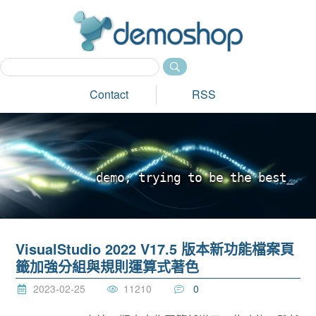
dem
Contact
RSS
d
e
m
o
,
t
r
y
i
n
g
t
o
b
e
t
h
e
b
e
s
t
_
VisualStudio 2022 V17.5 版本新功能檔案頁
籤加強分組與規則運算式著色
2023-02-25
11210
0